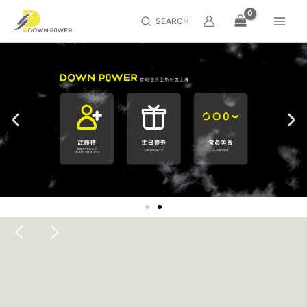
跳
Main
搜
至
Men
內
尋
容
區