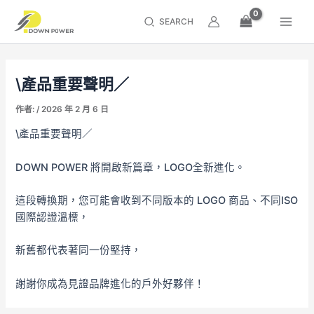
跳
Main
搜
至
Men
內
尋
容
區
\產品重要聲明／
作者: /
2026 年 2 月 6 日
\產品重要聲明／
DOWN POWER 將開啟新篇章，LOGO全新進化。
這段轉換期，您可能會收到不同版本的 LOGO 商品、不同
ISO
國際認證溫標，
新舊都代表著同一份堅持，
謝謝你成為見證品牌進化的戶外好夥伴！