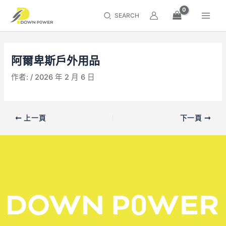
跳
Main
搜
至
Men
內
尋
容
區
阿爾卑斯戶外用品
作者: /
2026 年 2 月 6 日
上一頁
下一頁