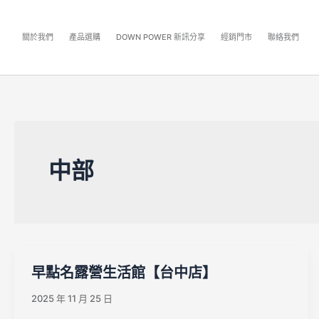
跳
至
關於我們
產品選購
DOWN POWER 新訊分享
經銷門市
聯絡我們
內
容
區
中部
早點名露營生活館【台中店】
2025 年 11 月 25 日