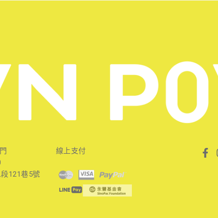
Fa
專門
線上支付
f
0
段121巷5號