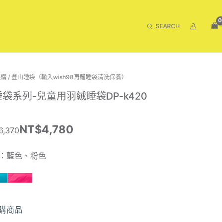
搜
尋
選購
/
登山睡袋（輸入wish98再贈睡袋清洗保養）
袋系列-兒童用羽絨睡袋DP-k420
：
：
NT$
4,780
6,370
$6,370。
$4,780。
：藍色、粉色
購商品