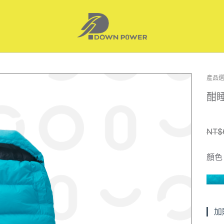
原
目
產品
始
前
酣睡
價
價
格
格
NT$
NT
NT
顏色
加