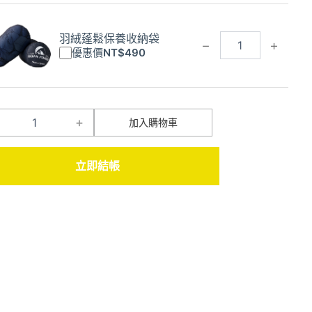
羽絨蓬鬆保養收納袋
−
+
優惠價
NT$
490
+
加入購物車
立即結帳